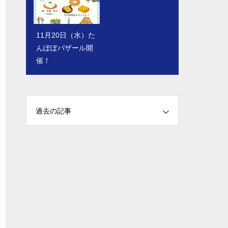
11月20日（水）た
休業日のお知らせ
んぽぽバザール開
（６月３０日）
催！
過去の記事