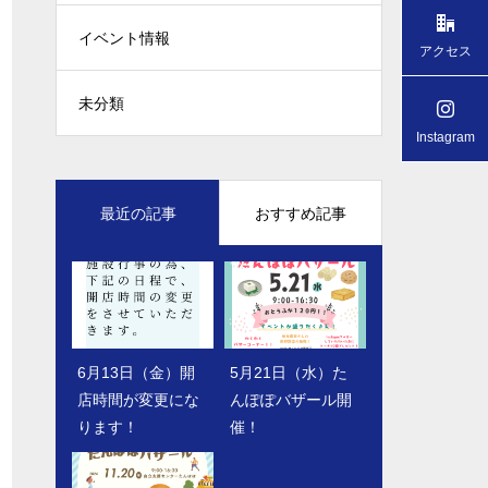
イベント情報
アクセス
未分類
Instagram
最近の記事
おすすめ記事
6月13日（金）開
４月２０日（水）
5月21日（水）た
８月９日（金）と
店時間が変更にな
「たんぽぽバザー
んぽぽバザール開
うふ・湯葉・厚揚
ります！
ル開催！！」
催！
げ・がんも 半額
セールのお知ら
せ！